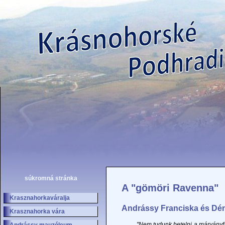
súkromná stránka
A "gömöri Ravenna"
Krasznahorkaváralja
Andrássy Franciska és Dé
Krasznahorka vára
"Nem tudunk betelni a márványf