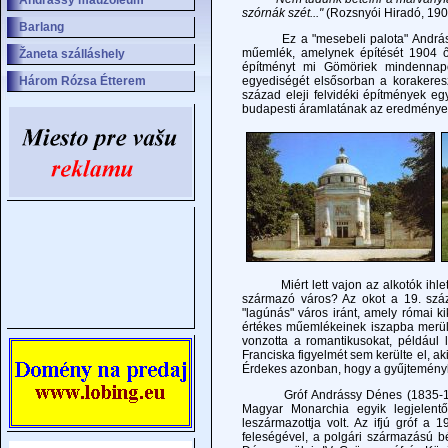
Andrássy mauzóleum
szórnák szét..."
(Rozsnyói Hiradó, 1904
Barlang
Ez a "mesebeli palota" Andrássy F
műemlék, amelynek építését 1904 ősz
Žaneta szálláshely
építményt mi Gömöriek mindennapos
Három Rózsa Étterem
egyediségét elsősorban a korakeres
század eleji felvidéki építmények e
budapesti áramlatának az eredménye, 
Miért lett vajon az alkotók ihletén
származó város? Az okot a 19. száza
"lagúnás" város iránt, amely római k
értékes műemlékeinek iszapba merülé
vonzotta a romantikusokat, például 
Franciska figyelmét sem kerülte el, 
Érdekes azonban, hogy a gyűjteményb
Gróf Andrássy Dénes (1835-1913),
Magyar Monarchia egyik legjelentő
leszármazottja volt. Az ifjú gróf a
feleségével, a polgári származású b