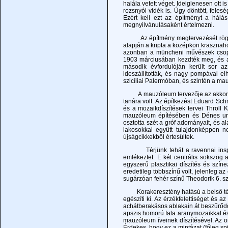
halála vetett véget. Ideiglenesen ott 
rozsnyói vidék is. Úgy döntött, feles
Ezért kell ezt az építményt a hálá
megnyilvánulásaként értelmezni.
Az építmény megtervezését rögtön a
alapján a kripta a középkori krasznahor
azonban a müncheni művészek csoport
1903 márciusában kezdték meg, és a k
második évfordulóján került sor a
ideszállították, és nagy pompával e
szicíliai Palermóban, és szintén a m
A mauzóleum tervezője az akkor mé
tanára volt. Az építkezést Eduard Schm
és a mozaikdíszítések tervei Throll K
mauzóleum építésében és Dénes urad
osztotta szét a gróf adományait, és al
lakosokkal együtt tulajdonképpen n
újságcikkekből értesültek.
Térjünk tehát a ravennai inspirác
emlékeztet. E két centrális sokszög
egyszerű plasztikai díszítés és szí
eredetileg többszínű volt, jelenleg a
sugárzóan fehér színű Theodorik 6. sz
Korakeresztény hatású a belső tér i
egészíti ki. Az érzékfelettiséget és a
achátberakásos ablakain át beszűrődő 
apszis homorú fala aranymozaikkal és 
mauzóleum íveinek díszítésével. Az o
Érdekes, hogy ez a mintázat (főleg sp