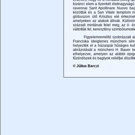
bizánci elem a tizenkét életnagyságú
ravennai Sant Apollinare Nuovo bazi
közöttük és a San Vitale templom mo
glóbuszon ülő Krisztus elé érkezne
amelyeken az alakok állnak. Különös
századi mintának felel meg, az ó- 
váltották fel, keresztény szimbólumok
Figyelemreméltó szobrászati alkot
Franciska ideiglenes müncheni sírem
helyezték el a házaspár hűséges kut
abrázolását a müncheni H. Bauer kész
elhelyezve, amelyen az alábbi epi
fűzérdíszek és baglyok reliéfjei díszítik
© Július Barczi