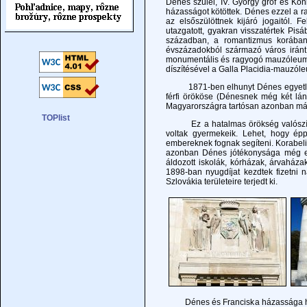
Dénes szülei, IV. György gróf és Kön
házasságot kötöttek. Dénes ezzel a 
az elsőszülöttnek kijáró jogaitól. 
utazgatott, gyakran visszatértek Pis
században, a romantizmus korában, 
évszázadokból származó város iránt
monumentális és ragyogó mauzóleum e
díszítésével a Galla Placidia-mauzól
1871-ben elhunyt Dénes egyetlen fi
férfi örököse (Dénesnek még két lán
Magyarországra tartósan azonban már
Ez a hatalmas örökség valószínűl
voltak gyermekeik. Lehet, hogy ép
embereknek fognak segíteni. Korabeli
azonban Dénes jótékonysága még erő
áldozott iskolák, kórházak, árvaház
1898-ban nyugdíjat kezdtek fizetni 
Szlovákia területeire terjedt ki.
Dénes és Franciska házassága harmi