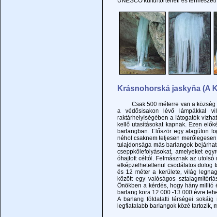
UNESCO kulturtörténeti és természeti 
Krásnohorská jaskyňa (A K
Csak 500 méterre van a község hatá
a védősisakon lévő lámpákkal vil
raktárhelyiségében a látogatók vízhat
kellő utasításokat kapnak. Ezen elők
barlangban. Először egy alagúton fo
néhol csaknem teljesen merőlegesen 
tulajdonsága más barlangok bejárhat
cseppkőlefolyásokat, amelyeket eg
óhajtott céltól. Felmásznak az utolsó
elképzelhetetlenül csodálatos dolog 
és 12 méter a kerülete, világ legnag
között egy valóságos sztalagmitóriá
Önökben a kérdés, hogy hány millió é
barlang kora 12 000 -13 000 évre tehe
A barlang földalatti térségei soká
legfiatalabb barlangok közé tartozik,