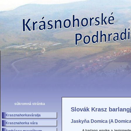
súkromná stránka
Slovák Krasz barlangj
Krasznahorkaváralja
Jaskyňa Domica (A Domicai
Krasznahorka vára
A barlang egyike a legismertebb é