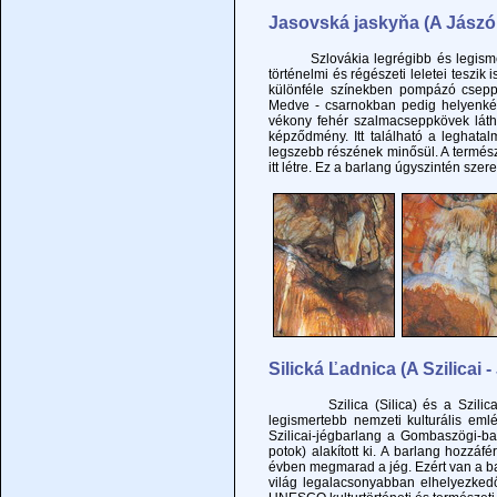
Jasovská jaskyňa (A Jászói
Szlovákia legrégibb és legismerteb
történelmi és régészeti leletei teszik
különféle színekben pompázó cseppk
Medve - csarnokban pedig helyenké
vékony fehér szalmacseppkövek láth
képződmény. Itt található a leghata
legszebb részének minősül. A termés
itt létre. Ez a barlang úgyszintén sze
Silická Ľadnica (A Szilicai 
Szilica (Silica) és a Szilicai-fe
legismertebb nemzeti kulturális emlé
Szilicai-jégbarlang a Gombaszögi-bar
potok) alakított ki. A barlang hozz
évben megmarad a jég. Ezért van a ba
világ legalacsonyabban elhelyezkedő,