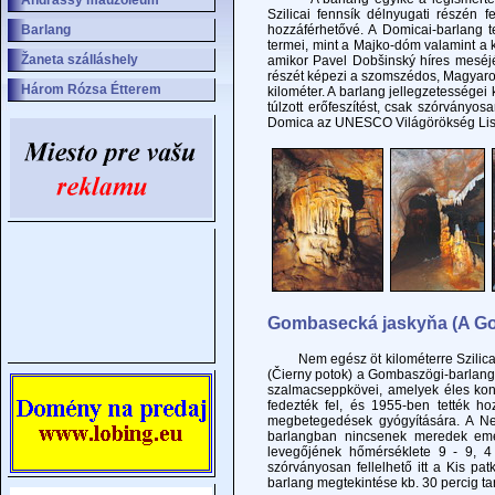
Andrássy mauzóleum
Szilicai fennsík délnyugati részén 
Barlang
hozzáférhetővé. A Domicai-barlang t
termei, mint a Majko-dóm valamint a k
Žaneta szálláshely
amikor Pavel Dobšinský híres meséjé
részét képezi a szomszédos, Magyaror
Három Rózsa Étterem
kilométer. A barlang jellegzetességei
túlzott erőfeszítést, csak szórvány
Domica az UNESCO Világörökség Listá
Gombasecká jaskyňa (A Go
Nem egész öt kilométerre Szilica (S
(Čierny potok) a Gombaszögi-barlang
szalmacseppkövei, amelyek éles kont
fedezték fel, és 1955-ben tették ho
megbetegedések gyógyítására. A Nem
barlangban nincsenek meredek emelk
levegőjének hőmérséklete 9 - 9, 4
szórványosan fellelhető itt a Kis p
barlang megtekintése kb. 30 percig tar