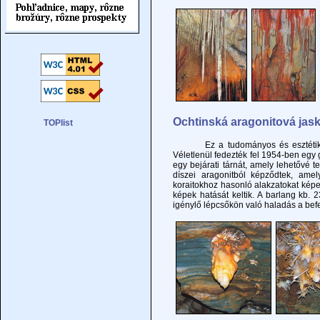
Ochtinská aragonitová jask
Ez a tudományos és esztétikai ér
Véletlenül fedezték fel 1954-ben egy 
egy bejárati tárnát, amely lehetővé 
díszei aragonitból képződtek, ame
koraitokhoz hasonló alakzatokat kép
képek hatását keltik. A barlang kb.
igénylő lépcsőkön való haladás a befel