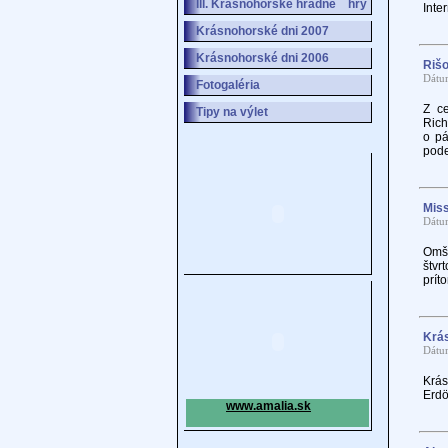
III. Krásnohorské hradné hry
Inte
Krásnohorské dni 2007
Krásnohorské dni 2006
Rišo
Dátu
Fotogaléria
Z ce
Tipy na výlet
Rich
o pá
pode
Miss
Dátu
Omša
štvr
prít
Krás
Dátu
Krás
Erdö
www.amalia.sk