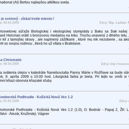
rnational (AI) štvrtou najlepšou atlétkou sveta.
 je svetový - získal tretie miesto !
m: 06.04.2009
Zdroj: Mgr. Ladislav 
losvetovej súťaže Biologickej i ekologickej olympiády z Baku sa žiak našej 
ard Helcman vrátil s bronzovou medailou na krku .Trochu unavený z dlhého letu ,
r kíl z tamojšej stravy , ale naplnený zážitkami , ktoré mu nik nezoberie , sa ak
lil so svojou rodinou , ktorá ho už vítala v Bratislave.
a Chrismatis
m: 06.04.2009
Zdroj: http://roznava
 svätenia olejov v katedrále Nanebovzatia Panny Márie v Rožňave sa bude sláv
tok, 9. apríla 2009 o 10.00 hod. Liturgická farba je biela. Pri tejto sv. omši si 
omní kňazi obnovia kňazské sľuby.
nohorské Podhradie - Košická Nová Ves 1-2
m: 05.04.2009
Zdroj:
nohorské Podhradie - Košická Nová Ves 1:2 (1:0), G: Bodnár - Papaj 2, ŽK: L
falvi - Alezár, Kružinský, Vágner