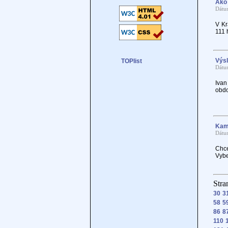
Ako 
Dátu
V Kr
111 
Výsl
Dátu
Iva
obdo
Kam 
Dátu
Chce
Vybe
Stra
30
3
58
5
86
8
110