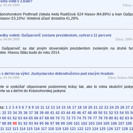
sme volili v 2.kole?
m: 05.04.2009
Zdroj:
ásnohorskom Podhradí získala Iveta Radičová 624 hlasov /84,89%/ a Ivan Gašpa
hlasov /15,10%/. Volebná účasť dosiahla 41,28%.
edky volieb: Gašparovič zostane prezidentom, vyhral o 11 percent
m: 04.04.2009
Zdroj: 2009
n Gašparovič sa stal prvým slovenským prezidentom zvoleným na druhé fu
bie. Hlavou štátu bude do roku 2014.
s deťmi na výlet: Jaskyniarske dobrodružstvo pod starým hradom
m: 01.04.2009
Zdroj: Andrea Se
te si vyskúšať objavovanie podzemnej krásy tak, ako to robia skutoční jaskyn
rte sa s deťmi do Krásnohorskej jaskyne.
na:
1
2
3
4
5
6
7
8
9
10
11
12
13
14
15
16
17
18
19
20
21
22
23
24
25
26
27
2
1
32
33
34
35
36
37
38
39
40
41
42
43
44
45
46
47
48
49
50
51
52
53
54
55
5
9
60
61
62
63
64
65
66
67
68
69
70
71
72
73
74
75
76
77
78
79
80
81
82
83
8
7
88
89
90
91
92
93
94
95
96
97
98
99
100
101
102
103
104
105
106
107
108
111
112
113
114
115
116
117
118
119
120
121
122
123
124
125
126
127
128
1