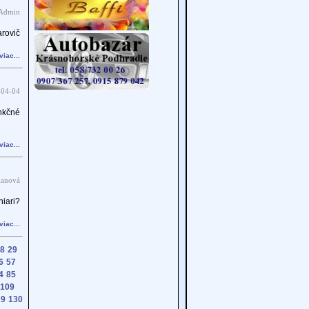
 Admin
rovič
viac...
-04-04
nkčné
viac...
kanová
iari?
viac...
8
29
6
57
4
85
109
29
130