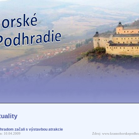
uality
hradom začali s výstavbou atrakcie
m: 10.04.2009
Zdroj: www.krasnohorskepodhra