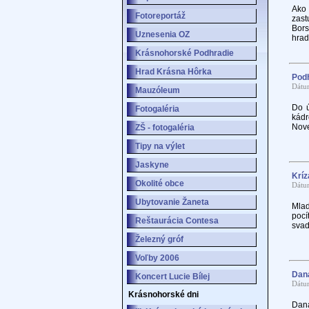
Ako
Fotoreportáž
zas
Bors
Uznesenia OZ
hrad
Krásnohorské Podhradie
Hrad Krásna Hôrka
Podh
Dátu
Mauzóleum
Do ú
Fotogaléria
kádr
Nove
ZŠ - fotogaléria
Tipy na výlet
Jaskyne
Kríz
Okolité obce
Dátu
Ubytovanie Žaneta
Mlad
pocí
Reštaurácia Contesa
svad
Železný gróf
Voľby 2006
Dana
Koncert Lucie Bílej
Dátu
Krásnohorské dni
Dana