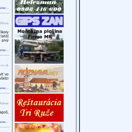
viac...
Mikula
školy
 ľahší
o prvý
viac...
.rcc.sk
iť vo
všetci
viac...
 Admin
apoš,
viac...