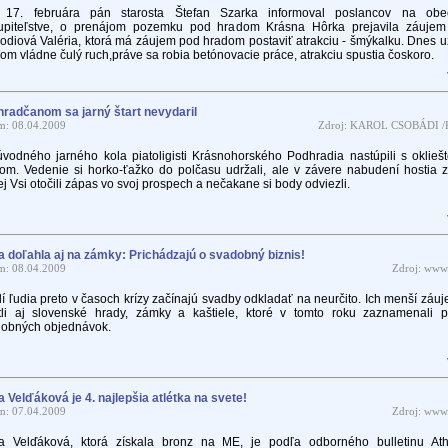
 17. februára pán starosta Štefan Szarka informoval poslancov na ob
tupiteľstve, o prenájom pozemku pod hradom Krásna Hôrka prejavila záujem
odiová Valéria, ktorá má záujem pod hradom postaviť atrakciu - šmýkalku. Dnes 
om vládne čulý ruch,práve sa robia betónovacie práce, atrakciu spustia čoskoro.
radčanom sa jarný štart nevydaril
m: 08.04.2009
Zdroj: KAROL CSOBÁDI /
vodného jarného kola piatoligisti Krásnohorského Podhradia nastúpili s oklieš
om. Vedenie si horko-ťažko do polčasu udržali, ale v závere nabudení hostia z
j Vsi otočili zápas vo svoj prospech a nečakane si body odviezli.
a doľahla aj na zámky: Prichádzajú o svadobný biznis!
m: 08.04.2009
Zdroj: www.
í ľudia preto v časoch krízy začínajú svadby odkladať na neurčito. Ich menší záu
tli aj slovenské hrady, zámky a kaštiele, ktoré v tomto roku zaznamenali p
obných objednávok.
 Velďáková je 4. najlepšia atlétka na svete!
m: 07.04.2009
Zdroj: www.
 Velďáková, ktorá získala bronz na ME, je podľa odborného bulletinu Athl