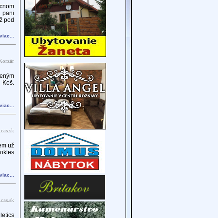
ecnom
 pani
už pod
viac...
Korzár
teným
 Koš.
viac...
cas.sk
jem už
okles
viac...
cas.sk
etics