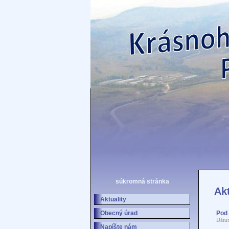
súkromná stránka
Akt
Aktuality
Obecný úrad
Pod 
Dátu
Napíšte nám