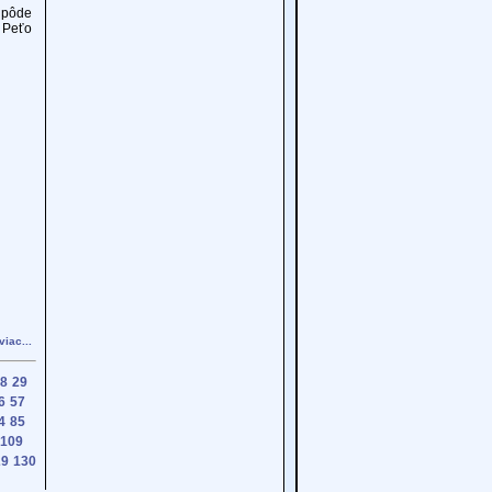
h pôde
, Peťo
viac...
8
29
6
57
4
85
109
29
130