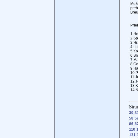
Mužs
preh
Breu
Prie
1.He
2.Sp
3.Hr
4.Lo
5.Ko
6.Sm
7.Ma
8.Ge
9.Ha
10.P
11.J
12.T
13.K
14.N
Stra
30
3
58
5
86
8
110
131