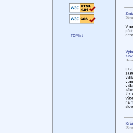
Zmiz
Dátu
V no
pách
denn
Výbe
slo
Dátu
OBE
zast
vyhl
v zm
v šk
záko
Z.z.
výbe
na m
slov
Krás
Dátu