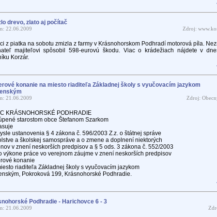
lo drevo, zlato aj počítač
m: 22.06.2009
Zdroj: www.kor
ci z piatka na sobotu zmizla z farmy v Krásnohorskom Podhradí motorová píla. N
ateľ majiteľovi spôsobil 598-eurovú škodu. Viac o krádežiach nájdete v dn
íku Korzár.
rové konanie na miesto riaditeľa Základnej školy s vyučovacím jazykom
venským
m: 21.06.2009
Zdroj: Obecn
C KRÁSNOHORSKÉ PODHRADIE
úpené starostom obce Štefanom Szarkom
asuje
ysle ustanovenia § 4 zákona č. 596/2003 Z.z. o štátnej správe
olstve a školskej samospráve a o zmene a doplnení niektorých
nov v znení neskorších predpisov a § 5 ods. 3 zákona č. 552/2003
 o výkone práce vo verejnom záujme v znení neskorších predpisov
rové konanie
iesto riaditeľa Základnej školy s vyučovacím jazykom
enským, Pokroková 199, Krásnohorské Podhradie.
nohorské Podhradie - Harichovce 6 - 3
m: 21.06.2009
Zdr