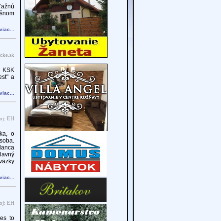
ťažnú
nešnom
viac...
cke.sk
s. KSK
st" a
viac...
oj: EH
ka, o
osoba.
slanca
lavný
väzky
viac...
oj: EH
es to