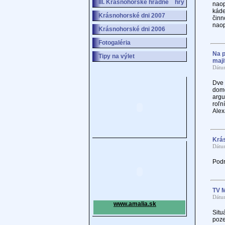
III. Krásnohorské hradné hry
naop
káde
Krásnohorské dni 2007
činn
naop
Krásnohorské dni 2006
Fotogaléria
Na p
Tipy na výlet
maji
Dátu
Dve
domô
arg
roľ
Alex
Krá
Dátu
Podr
TV 
Dátu
www.amalia.sk
Sit
poze