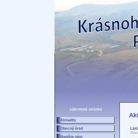
súkromná stránka
Akt
Aktuality
Obecný úrad
Lipt
Dátu
Napíšte nám