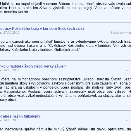
Lipták sa na kopci objavil v novom Subaru Impreza, ktoré absolvovalo svoju sú
iéru. Hoci sa s ním len zžíva, s výsledkami bol spokojný. Viac sa dočítate v d
ní denníka Korzár.
otrasy Košického kraja v koridore Gotických ciest
m: 27.06.2009
Zdroj: www.vu
ou z možností ako sem prilákať turistov je aj vybudovanie cykloturistických trá
uje nad dvoma trasami a to "Cyklotrasy Košického kraja v koridore Vinných cie
lotrasy Košického kraja v koridore Gotických ciest."
nkciu riaditeľa školy nebol veľký záujem
m: 26.06.2009
Zdr
včera na mimoriadnom obecnom zastupiteľstve uviedol starosta Štefan Szar
ciu riaditeľa školy s vyučovacím jazykom slovenským, prejavila záujem len jedna 
a riaditeľa sa uskutoční v pondelok, včera poslanci do školskej rady zvolili po
a Hatvanského. Poslanci včera schválili záverečný účet obce bez výhrad. H
rolór obce však vytkol nedostatočné vymáhanie pohľadávok za služby, ako aj zá
trany obce.
ďalej s našim futbalom?
m: 24.06.2009
Zdr
eď neoficiálne správy nám ešte minulý týždeň dávali istú dávku optimizmu, dn