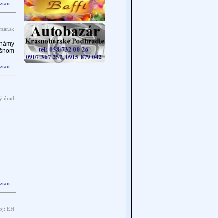
viac...
zar.sk
eznámy
ešnom
viac...
ý úrad
viac...
oj: EH