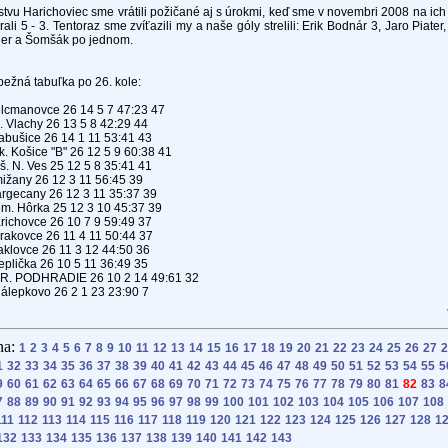
tvu Harichoviec sme vrátili požičané aj s úrokmi, keď sme v novembri 2008 na ic
rali 5 - 3. Tentoraz sme zvíťazili my a naše góly strelili: Erik Bodnár 3, Jaro Piater
er a Šomšák po jednom.
bežná tabuľka po 26. kole:
lcmanovce 26 14 5 7 47:23 47
. Vlachy 26 13 5 8 42:29 44
abušice 26 14 1 11 53:41 43
k. Košice "B" 26 12 5 9 60:38 41
š. N. Ves 25 12 5 8 35:41 41
ižany 26 12 3 11 56:45 39
rgecany 26 12 3 11 35:37 39
m. Hôrka 25 12 3 10 45:37 39
richovce 26 10 7 9 59:49 37
rakovce 26 11 4 11 50:44 37
aklovce 26 11 3 12 44:50 36
eplička 26 10 5 11 36:49 35
R. PODHRADIE 26 10 2 14 49:61 32
álepkovo 26 2 1 23 23:90 7
na:
1
2
3
4
5
6
7
8
9
10
11
12
13
14
15
16
17
18
19
20
21
22
23
24
25
26
27
2
1
32
33
34
35
36
37
38
39
40
41
42
43
44
45
46
47
48
49
50
51
52
53
54
55
5
9
60
61
62
63
64
65
66
67
68
69
70
71
72
73
74
75
76
77
78
79
80
81
82
83
8
7
88
89
90
91
92
93
94
95
96
97
98
99
100
101
102
103
104
105
106
107
108
111
112
113
114
115
116
117
118
119
120
121
122
123
124
125
126
127
128
1
132
133
134
135
136
137
138
139
140
141
142
143