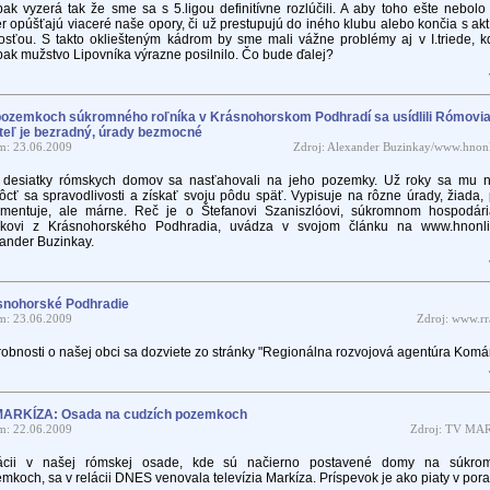
ak vyzerá tak že sme sa s 5.ligou definitívne rozlúčili. A aby toho ešte nebolo
r opúšťajú viaceré naše opory, či už prestupujú do iného klubu alebo končia s ak
osťou. S takto okliešteným kádrom by sme mali vážne problémy aj v I.triede, k
ak mužstvo Lipovníka výrazne posilnilo. Čo bude ďalej?
ozemkoch súkromného roľníka v Krásnohorskom Podhradí sa usídlili Rómovia
teľ je bezradný, úrady bezmocné
m: 23.06.2009
Zdroj: Alexander Buzinkay/www.hnonl
 desiatky rómskych domov sa nasťahovali na jeho pozemky. Už roky sa mu n
cť sa spravodlivosti a získať svoju pôdu späť. Vypisuje na rôzne úrady, žiada, 
umentuje, ale márne. Reč je o Štefanovi Szaniszlóovi, súkromnom hospodár
níkovi z Krásnohorského Podhradia, uvádza v svojom článku na www.hnonli
ander Buzinkay.
snohorské Podhradie
m: 23.06.2009
Zdroj: www.rr
obnosti o našej obci sa dozviete zo stránky "Regionálna rozvojová agentúra Komá
MARKÍZA: Osada na cudzích pozemkoch
m: 22.06.2009
Zdroj: TV MA
uácii v našej rómskej osade, kde sú načierno postavené domy na súkro
mkoch, sa v relácii DNES venovala televízia Markíza. Príspevok je ako piaty v pora