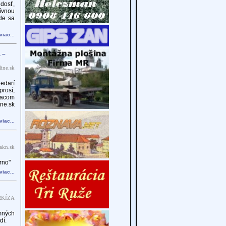
 dosť,
tívnou
de sa
viac...
 –
ine.sk
edarí
prosí,
iacom
ne.sk
viac...
akn.sk
rno"
viac...
RKÍZA
mných
dí.