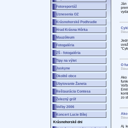
Ján 
Fotoreportáž
prem
vyda
Uznesenia OZ
Krásnohorské Podhradie
Cykl
Hrad Krásna Hôrka
Dátu
Mauzóleum
Jedn
uvaž
Fotogaléria
"Cyk
ZŠ - fotogaléria
Tipy na výlet
O fu
Jaskyne
Dátu
Okolité obce
Ako 
funk
Ubytovanie Žaneta
Voľb
Emil
Reštaurácia Contesa
kont
zo s
Železný gróf
Voľby 2006
Ako 
Koncert Lucie Bílej
Dátu
Krásnohorské dni
Aj k