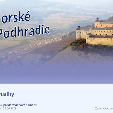
uality
ák predstavil nové Subaru
m: 27.06.2009
Zdroj: www.kor