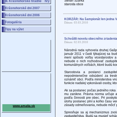
Štefan Szarka
III. Krásnohorské hradné hry
starosta obce
Krásnohorské dni 2007
Krásnohorské dni 2006
KORZÁR: Na šampionát len jedna Ve
Fotogaléria
Dátum: 03.03.2010
Tipy na výlet
Schválili novelu obecného zriadeni
Dátum: 02.03.2010
Národná rada vyhovela druhej Gašpa
január 2011 v časti týkajúcej sa bu
mení spôsob voľby vicestarostov a 
nebude o nich rozhodovať zastupiteľ
komunálnych voľbách, ktoré budú ko
Starostovia a poslanci zastupi
nepodmienečne odsúdení za trest
oznámiť obci. Podľa ministerstva vn
funkcie naďalej vykonávali osoby, kt
Ak sa poslanec počas jedného roka a
mu zanikne. Právna norma určuje a
podľa činnosti pre obec. Pri posky
úlohy poslanec plní a koľko času ve
zásady odmeňovania, nebude môcť 
www.amalia.sk
Spresňuje sa aj mechanizmus zvol
zastupiteľstva. Budú sa musieť schá