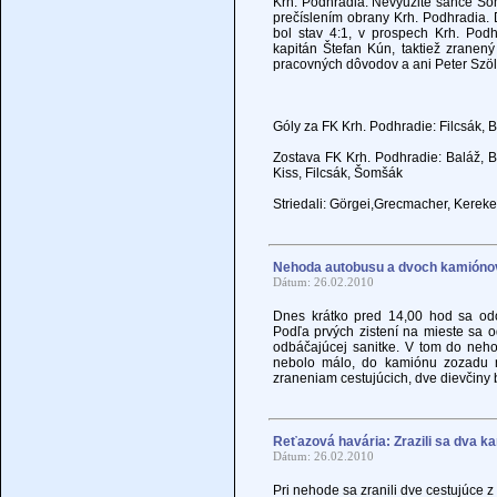
Krh. Podhradia. Nevyužité šance Šomš
prečíslením obrany Krh. Podhradia.
bol stav 4:1, v prospech Krh. Pod
kapitán Štefan Kún, taktiež zranen
pracovných dôvodov a ani Peter Szöl
Góly za FK Krh. Podhradie: Filcsák, B
Zostava FK Krh. Podhradie: Baláž, Búl
Kiss, Filcsák, Šomšák
Striedali: Görgei,Grecmacher, Kerek
Nehoda autobusu a dvoch kamiónov 
Dátum: 26.02.2010
Dnes krátko pred 14,00 hod sa od
Podľa prvých zistení na mieste sa o
odbáčajúcej sanitke. V tom do neho 
nebolo málo, do kamiónu zozadu na
zraneniam cestujúcich, dve dievčiny
Reťazová havária: Zrazili sa dva k
Dátum: 26.02.2010
Pri nehode sa zranili dve cestujúce z