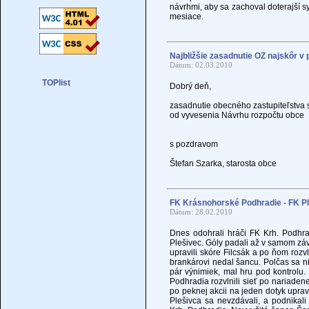
návrhmi, aby sa zachoval doterajší 
mesiace.
Najbližšie zasadnutie OZ najskôr v 
Dátum: 02.03.2010
Dobrý deň,
zasadnutie obecného zastupiteľstva s
od vyvesenia Návrhu rozpočtu obce
s pozdravom
Štefan Szarka, starosta obce
FK Krásnohorské Podhradie - FK Ple
Dátum: 28.02.2010
Dnes odohrali hráči FK Krh. Podhrad
Plešivec. Góly padali až v samom zá
upravili skóre Filcsák a po ňom rozvl
brankárovi nedal šancu. Polčas sa n
pár výnimiek, mal hru pod kontrolu. 
Podhradia rozvlnili sieť po nariade
po peknej akcii na jeden dotyk upravo
Plešivca sa nevzdávali, a podnikali 