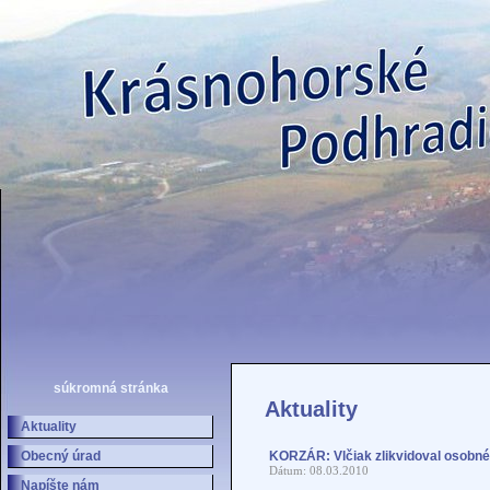
súkromná stránka
Aktuality
Aktuality
Obecný úrad
KORZÁR: Vlčiak zlikvidoval osobné
Dátum: 08.03.2010
Napíšte nám