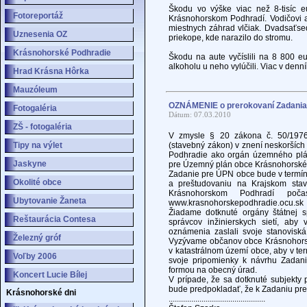
Škodu vo výške viac než 8-tisíc 
Fotoreportáž
Krásnohorskom Podhradí. Vodičovi 
miestnych záhrad vlčiak. Dvadsaťsed
Uznesenia OZ
priekope, kde narazilo do stromu.
Krásnohorské Podhradie
Škodu na aute vyčíslili na 8 800 eur
alkoholu u neho vylúčili. Viac v de
Hrad Krásna Hôrka
Mauzóleum
OZNÁMENIE o prerokovaní Zadania
Fotogaléria
Dátum: 07.03.2010
ZŠ - fotogaléria
V zmysle § 20 zákona č. 50/197
Tipy na výlet
(stavebný zákon) v znení neskoršíc
Podhradie ako orgán územného plá
Jaskyne
pre Územný plán obce Krásnohorské
Zadanie pre ÚPN obce bude v termíne
Okolité obce
a preštudovaniu na Krajskom st
Krásnohorskom Podhradí poč
Ubytovanie Žaneta
www.krasnohorskepodhradie.ocu.sk
Žiadame dotknuté orgány štátnej 
Reštaurácia Contesa
správcov inžinierskych sietí, ab
oznámenia zaslali svoje stanovis
Železný gróf
Vyzývame občanov obce Krásnohorsk
v katastrálnom území obce, aby v te
Voľby 2006
svoje pripomienky k návrhu Zada
formou na obecný úrad.
Koncert Lucie Bílej
V prípade, že sa dotknuté subjekty 
bude predpokladať, že k Zadaniu pr
Krásnohorské dni
...............................................