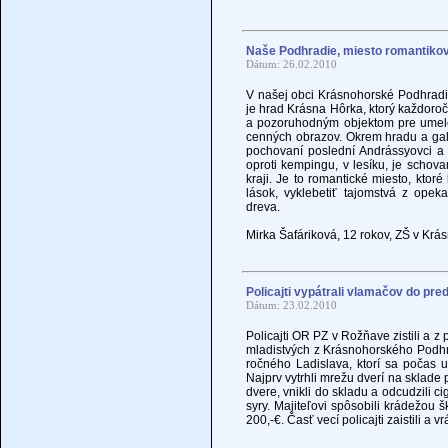
Naše Podhradie, miesto romantiko
Dátum: 26.02.2010
V našej obci Krásnohorské Podhradie
je hrad Krásna Hôrka, ktorý každoro
a pozoruhodným objektom pre umelcov
cenných obrazov. Okrem hradu a gal
pochovaní poslední Andrássyovci a i
oproti kempingu, v lesíku, je scho
kraji. Je to romantické miesto, kto
lások, vyklebetiť tajomstvá z opek
dreva.
Mirka Šafáriková, 12 rokov, ZŠ v Kr
Policajti vypátrali vlamačov do pre
Dátum: 23.02.2010
Policajti OR PZ v Rožňave zistili a z
mladistvých z Krásnohorského Podhr
ročného Ladislava, ktorí sa počas u
Najprv vytrhli mrežu dverí na sklade 
dvere, vnikli do skladu a odcudzili ci
syry. Majiteľovi spôsobili krádežou
200,-€. Časť vecí policajti zaistili a v