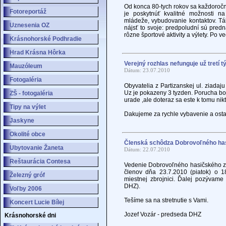
Od konca 80-tych rokov sa každoročn
Fotoreportáž
je poskytnúť kvalitné možnosti 
mládeže, vybudovanie kontaktov. T
Uznesenia OZ
nájsť to svoje: predpoludní sú pre
rôzne športové aktivity a výlety. Po v
Krásnohorské Podhradie
Hrad Krásna Hôrka
Verejný rozhlas nefunguje už tretí t
Mauzóleum
Dátum: 23.07.2010
Fotogaléria
Obyvatelia z Partizanskej ul. ziada
Uz je pokazeny 3 tyzden. Porucha b
ZŠ - fotogaléria
urade ,ale doteraz sa este k tomu nikt
Tipy na výlet
Dakujeme za rychle vybavenie a os
Jaskyne
Okolité obce
Členská schôdza Dobrovoľného has
Ubytovanie Žaneta
Dátum: 22.07.2010
Reštaurácia Contesa
Vedenie Dobrovoľného hasičského z
členov dňa 23.7.2010 (piatok) o 1
Železný gróf
miestnej zbrojnici. Ďalej pozývame
DHZ).
Voľby 2006
Tešíme sa na stretnutie s Vami.
Koncert Lucie Bílej
Jozef Vozár - predseda DHZ
Krásnohorské dni