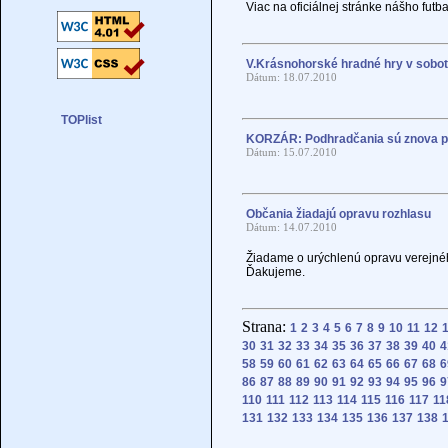
Viac na oficiálnej stránke nášho fu
V.Krásnohorské hradné hry v sobot
Dátum: 18.07.2010
KORZÁR: Podhradčania sú znova pi
Dátum: 15.07.2010
Občania žiadajú opravu rozhlasu
Dátum: 14.07.2010
Žiadame o urýchlenú opravu verejnéh
Ďakujeme.
Strana:
1
2
3
4
5
6
7
8
9
10
11
12
30
31
32
33
34
35
36
37
38
39
40
4
58
59
60
61
62
63
64
65
66
67
68
6
86
87
88
89
90
91
92
93
94
95
96
9
110
111
112
113
114
115
116
117
11
131
132
133
134
135
136
137
138