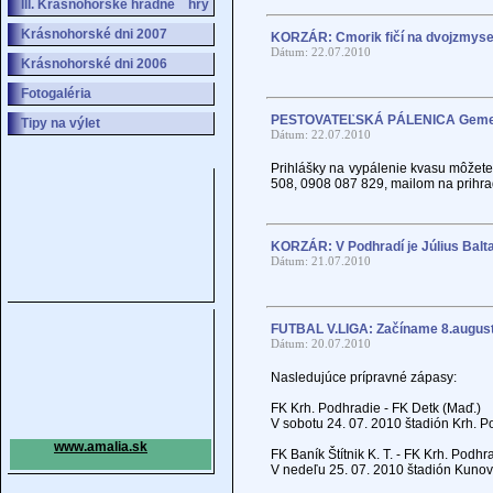
III. Krásnohorské hradné hry
Krásnohorské dni 2007
KORZÁR: Cmorik fičí na dvojzmyse
Dátum: 22.07.2010
Krásnohorské dni 2006
Fotogaléria
PESTOVATEĽSKÁ PÁLENICA Geme
Tipy na výlet
Dátum: 22.07.2010
Prihlášky na vypálenie kvasu môžete
508, 0908 087 829, mailom na prihra
KORZÁR: V Podhradí je Július Balt
Dátum: 21.07.2010
FUTBAL V.LIGA: Začíname 8.august
Dátum: 20.07.2010
Nasledujúce prípravné zápasy:
FK Krh. Podhradie - FK Detk (Maď.)
V sobotu 24. 07. 2010 štadión Krh. 
www.amalia.sk
FK Baník Štítnik K. T. - FK Krh. Podhr
V nedeľu 25. 07. 2010 štadión Kunov