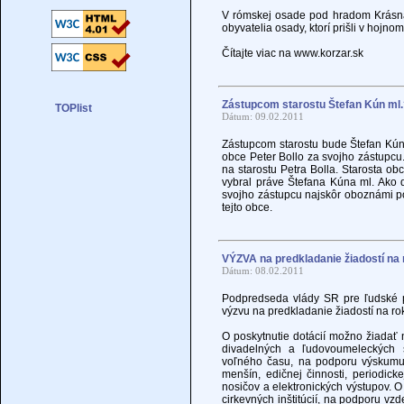
V rómskej osade pod hradom Krásna 
obyvatelia osady, ktorí prišli v hojnom
Čítajte viac na www.korzar.sk
Zástupcom starostu Štefan Kún ml.
Dátum: 09.02.2011
Zástupcom starostu bude Štefan Kún, t
obce Peter Bollo za svojho zástupcu. 
na starostu Petra Bolla. Starosta ob
vybral práve Štefana Kúna ml. Ako ď
svojho zástupcu najskôr oboznámi p
tejto obce.
VÝZVA na predkladanie žiadostí na
Dátum: 08.02.2011
Podpredseda vlády SR pre ľudské 
výzvu na predkladanie žiadostí na r
O poskytnutie dotácií možno žiadať na
divadelných a ľudovoumeleckých s
voľného času, na podporu výskumu kul
menšín, edičnej činnosti, periodick
nosičov a elektronických výstupov. O 
cirkevných inštitúcií, na podporu vzd