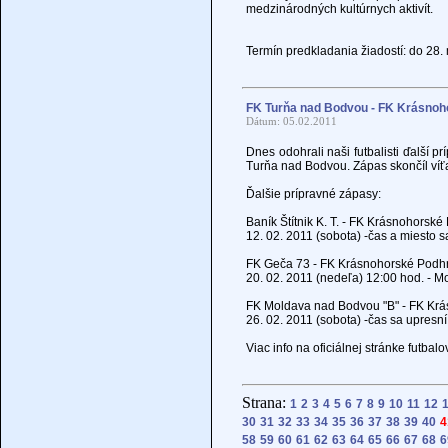
medzinárodných kultúrnych aktivít.
Termín predkladania žiadostí: do 28
FK Turňa nad Bodvou - FK Krásnohor
Dátum: 05.02.2011
Dnes odohrali naši futbalisti ďalší p
Turňa nad Bodvou. Zápas skončíl víť
Ďalšie prípravné zápasy:
Baník Štítnik K. T. - FK Krásnohorsk
12. 02. 2011 (sobota) -čas a miesto s
FK Geča 73 - FK Krásnohorské Podh
20. 02. 2011 (nedeľa) 12:00 hod. - 
FK Moldava nad Bodvou "B" - FK Kr
26. 02. 2011 (sobota) -čas sa upres
Viac info na oficiálnej stránke futb
Strana:
1
2
3
4
5
6
7
8
9
10
11
12
30
31
32
33
34
35
36
37
38
39
40
4
58
59
60
61
62
63
64
65
66
67
68
6