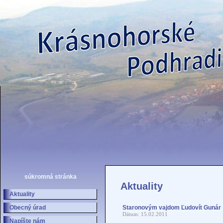
súkromná stránka
Aktuality
Aktuality
Obecný úrad
Staronovým vajdom Ľudovít Gunár
Dátum: 15.02.2011
Napíšte nám