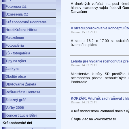
V dnešných voľbách na post rómsk
Fotoreportáž
hlasov staronový vajda Ľudovít Gu
Darvašom.
Uznesenia OZ
Krásnohorské Podhradie
V stredu prerokovanie konceptu ú
Hrad Krásna Hôrka
Dátum: 15.02.2011
Mauzóleum
V stredu 16.2. o 17:00 sa uskuto
územného plánu.
Fotogaléria
ZŠ - fotogaléria
Tipy na výlet
Lehota pre vydanie rozhodnutia pre
Dátum: 14.02.2011
Jaskyne
Ministerstvo kultúry SR predĺžilo
Okolité obce
ochranného pásma nehnuteľných n
Podhradie.
Ubytovanie Žaneta
Reštaurácia Contesa
KORZÁR: Vrtuľník zachraňoval chla
Železný gróf
Dátum: 14.02.2011
Voľby 2006
V Krásnohorskom Podhradí dnes z vý
Koncert Lucie Bílej
Čítajte viac na www.korzar.sk
Krásnohorské dni