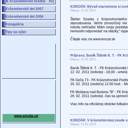
III. Krásnohorské hradné hry
KORZÁR: Bývalí starostovia si zvyk
Krásnohorské dni 2007
Dátum: 12.02.2011
Krásnohorské dni 2006
Štefan Szarka z Krásnohorského
starostovania. Veľmi zhovorčivý ni
Fotogaléria
robotu nehľadal. Mám svoju predstav
nemusím odpovedať na otázky," vyjadri
Tipy na výlet
Čítajte viac na www.korzar.sk
Príprava: Baník Štítnik K. T. - FK K
Dátum: 12.02.2011
Baník Štítnik K. T. - FK Krásnohorské 
12. 02. 2011 (sobota) - 18,00 - ume
FK Geča 73 - FK Krásnohorské Podh
20. 02. 2011 (nedeľa) 12:00 hod. - 
FK Moldava nad Bodvou "B" - FK Kr
26. 02. 2011 (sobota) -čas sa upres
Viac info na oficiálnej stránke futb
www.amalia.sk
KORZÁR: V krásnohorskej osade si 
Dátum: 11.02.2011