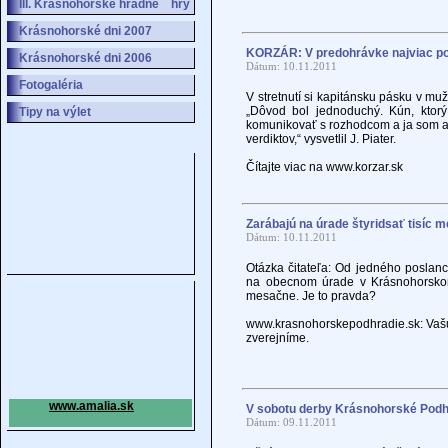
III. Krásnohorské hradné hry
Krásnohorské dni 2007
KORZÁR: V predohrávke najviac po
Krásnohorské dni 2006
Dátum: 10.11.2011
Fotogaléria
V stretnutí si kapitánsku pásku v muž
„Dôvod bol jednoduchý. Kún, ktorý
Tipy na výlet
komunikovať s rozhodcom a ja som ako
verdiktov,“ vysvetlil J. Piater.
Čítajte viac na www.korzar.sk
Zarábajú na úrade štyridsať tisíc 
Dátum: 10.11.2011
Otázka čitateľa: Od jedného poslan
na obecnom úrade v Krásnohorskom 
mesačne. Je to pravda?
www.krasnohorskepodhradie.sk: Va
zverejníme.
www.amalia.sk
V sobotu derby Krásnohorské Pod
Dátum: 09.11.2011