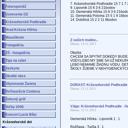
7. Krásnohorské Podhradie 15 7 1 7
Fotoreportáž
9. Lipovník 15 6 3 6 21bodov
10. Gemerská Hôrka 15 6 3 6 21bod
Uznesenia OZ
11. Gemerská Poloma 15 5 1 9 16bo
14. Dobšiná 15 2 2 11 8bodov
Krásnohorské Podhradie
Hrad Krásna Hôrka
Mauzóleum
Z vašich mailov...
Dátum: 14.11.2011
Fotogaléria
Otazka:
ZŠ - fotogaléria
CHCEM SA SPYTAT DOKEDY BUDEM
Tipy na výlet
VODY,LEBO MY SME SA UŽ NEKUPA
LEBO NEMAME ŽIADNU VODU. DET
Jaskyne
ŠKOLY. ŽIJEME V NEHYGIENICKÝ
Okolité obce
Ubytovanie Žaneta
DORAST: Krásnohorské Podhradie 
Dátum: 13.11.2011
Reštaurácia Contesa
Železný gróf
V.liga: Krásnohorské Podhradie - 
Voľby 2006
Dátum: 12.11.2011
Koncert Lucie Bílej
Gemerská Hôrka - Lipovník 1 : 1
Krásnohorské dni
Rožňava - Turňa 3 : 1