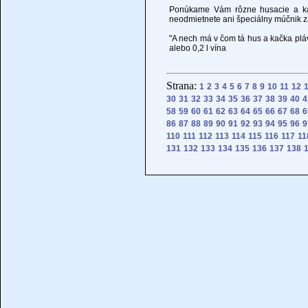
Ponúkame Vám rôzne husacie a kača
neodmietnete ani špeciálny múčnik 
"A nech má v čom tá hus a kačka pl
alebo 0,2 l vína
Strana:
1
2
3
4
5
6
7
8
9
10
11
12
30
31
32
33
34
35
36
37
38
39
40
4
58
59
60
61
62
63
64
65
66
67
68
6
86
87
88
89
90
91
92
93
94
95
96
9
110
111
112
113
114
115
116
117
11
131
132
133
134
135
136
137
138