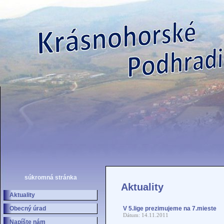
súkromná stránka
Aktuality
Aktuality
Obecný úrad
V 5.lige prezimujeme na 7.mieste
Dátum: 14.11.2011
Napíšte nám