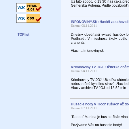
Už túto sobotu o 13:30 nás čaká pre
Gemerská Poloma. Príďte povzbudiť 
INFONOVINY.SK: Hasiči zasahovali 
Dátum: 08.11.2011
Dnešný obedňajší výjazd hasičov 
Podhradí. V miestnosti školy došlo 
zranená.
Viac na infonoviny.sk
Kriminoviny TV JOJ: Učiteľka chém
Dátum: 08.11.2011
Kriminoviny TV JOJ: Učiteľka chémie
nebezpečnú kyselinu sírovú, žiaci bo
Viac v archíve TV JOJ od 18:52 min
Husacie hody v Troch ružiach až d
Dátum: 07.11.2011
"Radosť Martina je hus a džbán vína 
Pozývame Vás na husacie hody!