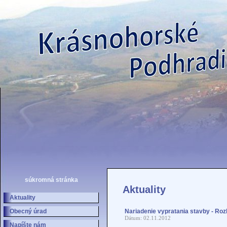
súkromná stránka
Aktuality
Aktuality
Obecný úrad
Nariadenie vypratania stavby - Roz
Dátum: 02.11.2012
Napíšte nám