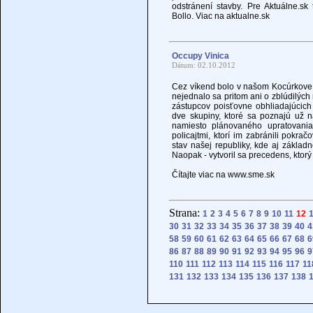
odstránení stavby. Pre Aktuálne.sk
Bollo. Viac na aktualne.sk
Occupy Vinica
Dátum: 02.10.2012
Cez víkend bolo v našom Kocúrkove 
nejednalo sa pritom ani o zblúdilých
zástupcov poisťovne obhliadajúci
dve skupiny, ktoré sa poznajú už na
namiesto plánovaného upratovani
policajtmi, ktorí im zabránili pokra
stav našej republiky, kde aj základ
Naopak - vytvoril sa precedens, ktorý 
Čítajte viac na www.sme.sk
Strana:
1
2
3
4
5
6
7
8
9
10
11
12
30
31
32
33
34
35
36
37
38
39
40
4
58
59
60
61
62
63
64
65
66
67
68
6
86
87
88
89
90
91
92
93
94
95
96
9
110
111
112
113
114
115
116
117
11
131
132
133
134
135
136
137
138