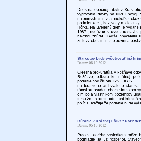
Dátum: 15.10.2012
Dnes na obecnej tabuli v Krásnoho
vypratania stavby na ulici Lipovej
nájomných zmlúv už niekoľko rokov v
podmienkach, bez vody a elektriky
Hôrka. Na uvedený dom je vydané ro
1987 , nedávno si uvedenú stavbu pr
navrhol zbúrať. Keďže obyvateli
zmluvy, obec im nie je povinná posk
Starostov bude vyšetrovať iná krim
Dátum: 08.10.2012
Okresná prokuratúra v Rožňave odov
Rožňave, odboru kriminálnej polí
podanie pod číslom 1PN 336/12
na terajšieho aj bývalého staros
rómskou osadou obom starostom vyčí
čím bola vlastníkom pozemkov úda
tomu že na tomto oddelení krimináln
polícia uvažuje že podanie bude vyše
Búranie v Krásnej Hôrke? Nariadeni
Dátum: 05.10.2012
Proces, ktorého výsledkom môže b
podhradie sa už rozbehol. Staveb