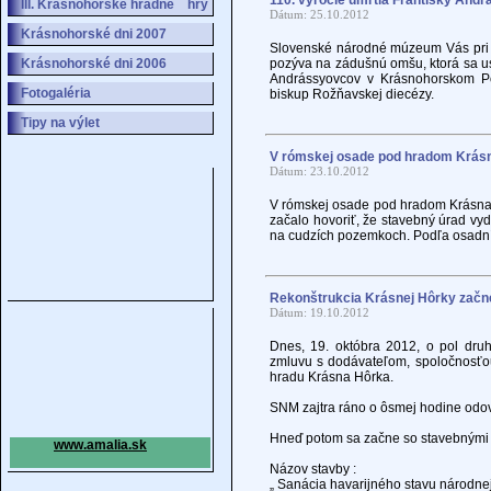
110. výročie úmrtia Františky Andr
III. Krásnohorské hradné hry
Dátum: 25.10.2012
Krásnohorské dni 2007
Slovenské národné múzeum Vás pri prí
Krásnohorské dni 2006
pozýva na zádušnú omšu, ktorá sa us
Andrássyovcov v Krásnohorskom Po
Fotogaléria
biskup Rožňavskej diecézy.
Tipy na výlet
V rómskej osade pod hradom Krásna
Dátum: 23.10.2012
V rómskej osade pod hradom Krásna 
začalo hovoriť, že stavebný úrad vyda
na cudzích pozemkoch. Podľa osadníkov
Rekonštrukcia Krásnej Hôrky začne
Dátum: 19.10.2012
Dnes, 19. októbra 2012, o pol dr
zmluvu s dodávateľom, spoločnosťou 
hradu Krásna Hôrka.
SNM zajtra ráno o ôsmej hodine odov
Hneď potom sa začne so stavebnými 
www.amalia.sk
Názov stavby :
„ Sanácia havarijného stavu národne