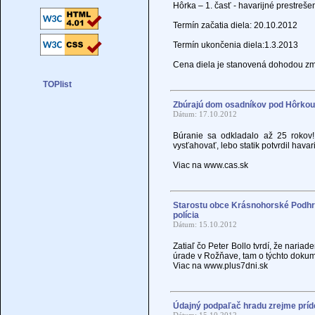
Hôrka – 1. časť - havarijné prestrešen
Termín začatia diela: 20.10.2012
Termín ukončenia diela:1.3.2013
Cena diela je stanovená dohodou zm
Zbúrajú dom osadníkov pod Hôrkou!
Dátum: 17.10.2012
Búranie sa odkladalo až 25 rokov
vysťahovať, lebo statik potvrdil havar
Viac na www.cas.sk
Starostu obce Krásnohorské Podhra
polícia
Dátum: 15.10.2012
Zatiaľ čo Peter Bollo tvrdí, že nari
úrade v Rožňave, tam o týchto dokum
Viac na www.plus7dni.sk
Údajný podpaľač hradu zrejme príd