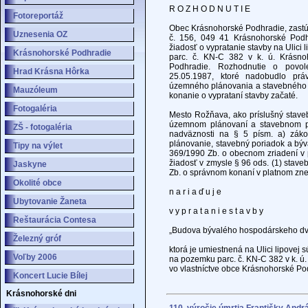
R O Z H O D N U T I E
Fotoreportáž
Obec Krásnohorské Podhradie, zastú
Uznesenia OZ
č. 156, 049 41 Krásnohorské Podh
žiadosť o vypratanie stavby na Ulici 
Krásnohorské Podhradie
parc. č. KN-C 382 v k. ú. Krásno
Podhradie. Rozhodnutie o povol
Hrad Krásna Hôrka
25.05.1987, ktoré nadobudlo pr
územného plánovania a stavebného 
Mauzóleum
konanie o vyprataní stavby začaté.
Fotogaléria
Mesto Rožňava, ako príslušný staveb
územnom plánovaní a stavebnom po
ZŠ - fotogaléria
nadväznosti na § 5 písm. a) záko
plánovanie, stavebný poriadok a býv
Tipy na výlet
369/1990 Zb. o obecnom zriadení v
žiadosť v zmysle § 96 ods. (1) stav
Jaskyne
Zb. o správnom konaní v platnom znen
Okolité obce
n a r i a ď u j e
Ubytovanie Žaneta
v y p r a t a n i e s t a v b y
Reštaurácia Contesa
„Budova bývalého hospodárskeho dv
Železný gróf
ktorá je umiestnená na Ulici lipovej 
Voľby 2006
na pozemku parc. č. KN-C 382 v k. ú
vo vlastníctve obce Krásnohorské Po
Koncert Lucie Bílej
Krásnohorské dni