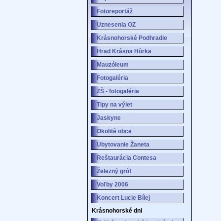
Fotoreportáž
Uznesenia OZ
Krásnohorské Podhradie
Hrad Krásna Hôrka
Mauzóleum
Fotogaléria
ZŠ - fotogaléria
Tipy na výlet
Jaskyne
Okolité obce
Ubytovanie Žaneta
Reštaurácia Contesa
Železný gróf
Voľby 2006
Koncert Lucie Bílej
Krásnohorské dni