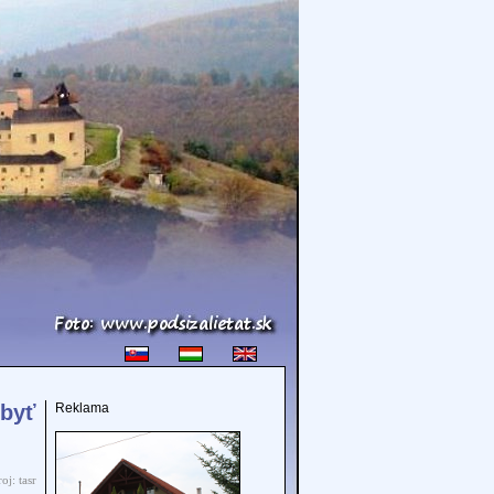
 byť
Reklama
oj: tasr