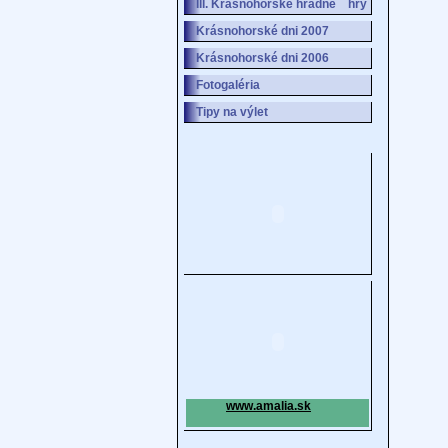
III. Krásnohorské hradné hry
Krásnohorské dni 2007
Krásnohorské dni 2006
Fotogaléria
Tipy na výlet
www.amalia.sk