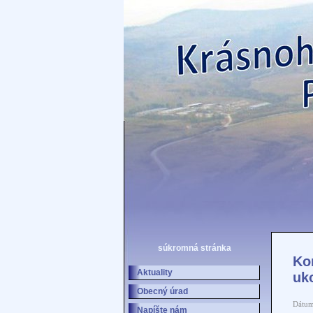
súkromná stránka
Ko
Aktuality
uk
Obecný úrad
Dátum
Napíšte nám